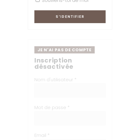
Souviens-toi de moi
JE N'AI PAS DE COMPTE
Inscription
désactivée
Nom d'utilisateur *
Mot de passe *
Email *